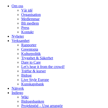
Om oss
Vår idé
Organisation
Medlemmar
Bli medlem
Press
Kontakt
Nyheter
Verksamhet
Rapporter
Greentopia
Kulturpolitik
Trygghet & Säkerhet
Dare to Care
Let’s hear it from the crowd!
Träffar & kurser
Bidrag
Live Style Europe
Kunskapsbank
Nätverk
Indiego
Wiki
Bidragsbanken
Projektstöd – Ung arrangör