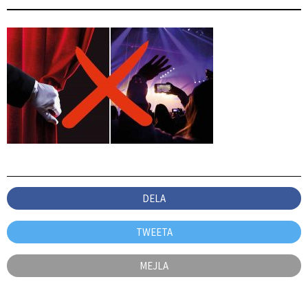
DELA
TWEETA
MEJLA