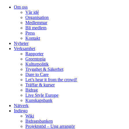
Om oss
Vår idé
Organisation
Medlemmar
Bli medlem
Press
Kontakt
Nyheter
Verksamhet
Rapporter
Greentopia
Kulturpolitik
Trygghet & Säkerhet
Dare to Care
Let’s hear it from the crowd!
Träffar & kurser
Bidrag
Live Style Europe
Kunskapsbank
Nätverk
Indiego
Wiki
Bidragsbanken
Projektstöd – Ung arrangör