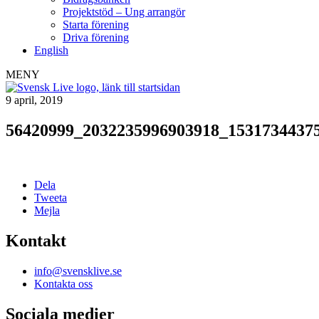
Projektstöd – Ung arrangör
Starta förening
Driva förening
English
MENY
9 april, 2019
56420999_2032235996903918_1531734437
Dela
Tweeta
Mejla
Kontakt
info@svensklive.se
Kontakta oss
Sociala medier