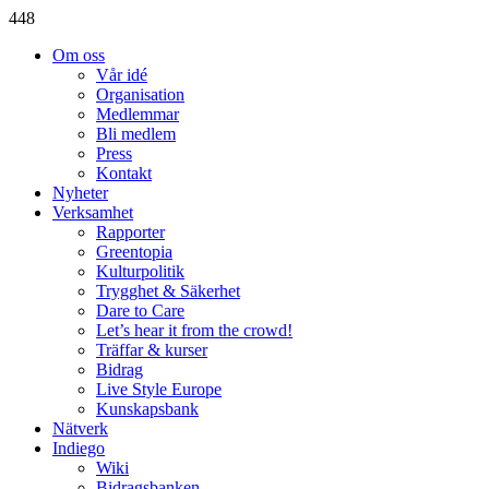
448
Om oss
Vår idé
Organisation
Medlemmar
Bli medlem
Press
Kontakt
Nyheter
Verksamhet
Rapporter
Greentopia
Kulturpolitik
Trygghet & Säkerhet
Dare to Care
Let’s hear it from the crowd!
Träffar & kurser
Bidrag
Live Style Europe
Kunskapsbank
Nätverk
Indiego
Wiki
Bidragsbanken