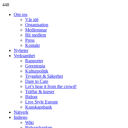
448
Om oss
Vår idé
Organisation
Medlemmar
Bli medlem
Press
Kontakt
Nyheter
Verksamhet
Rapporter
Greentopia
Kulturpolitik
Trygghet & Säkerhet
Dare to Care
Let’s hear it from the crowd!
Träffar & kurser
Bidrag
Live Style Europe
Kunskapsbank
Nätverk
Indiego
Wiki
Bidragsbanken