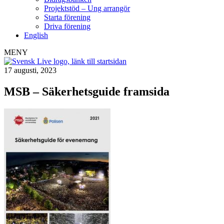
Projektstöd – Ung arrangör
Starta förening
Driva förening
English
MENY
17 augusti, 2023
MSB – Säkerhetsguide framsida