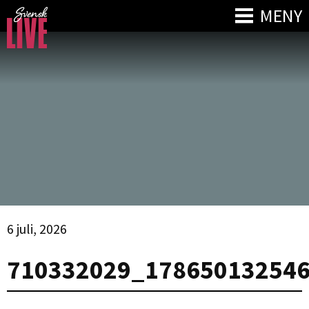
MENY
6 juli, 2026
710332029_17865013254