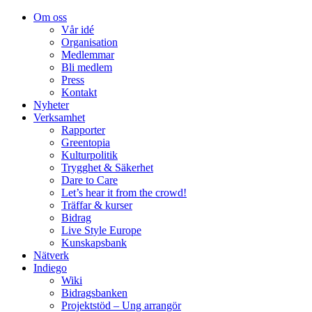
Om oss
Vår idé
Organisation
Medlemmar
Bli medlem
Press
Kontakt
Nyheter
Verksamhet
Rapporter
Greentopia
Kulturpolitik
Trygghet & Säkerhet
Dare to Care
Let’s hear it from the crowd!
Träffar & kurser
Bidrag
Live Style Europe
Kunskapsbank
Nätverk
Indiego
Wiki
Bidragsbanken
Projektstöd – Ung arrangör