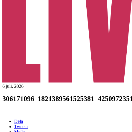
6 juli, 2026
306171096_1821389561525381_425097235
Dela
Tweeta
Mejla