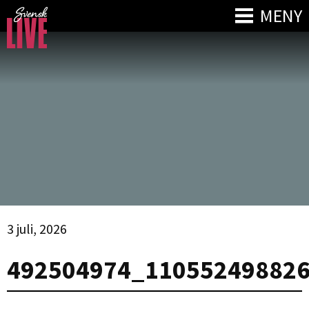
MENY
3 juli, 2026
492504974_11055249882