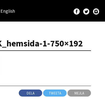
English
K_hemsida-1-750×192
DELA
TWEETA
MEJLA