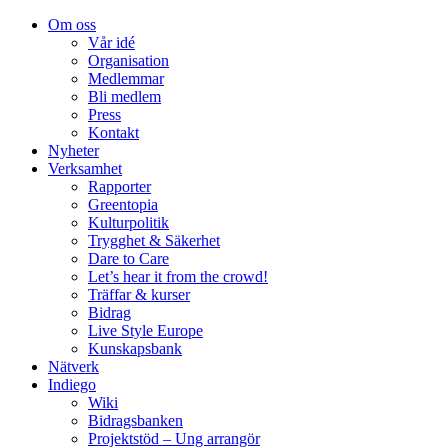
Om oss
Vår idé
Organisation
Medlemmar
Bli medlem
Press
Kontakt
Nyheter
Verksamhet
Rapporter
Greentopia
Kulturpolitik
Trygghet & Säkerhet
Dare to Care
Let’s hear it from the crowd!
Träffar & kurser
Bidrag
Live Style Europe
Kunskapsbank
Nätverk
Indiego
Wiki
Bidragsbanken
Projektstöd – Ung arrangör