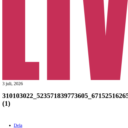
3 juli, 2026
310103022_523571839773605_6715251626
(1)
Dela