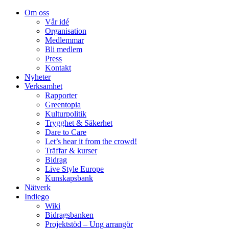
Om oss
Vår idé
Organisation
Medlemmar
Bli medlem
Press
Kontakt
Nyheter
Verksamhet
Rapporter
Greentopia
Kulturpolitik
Trygghet & Säkerhet
Dare to Care
Let’s hear it from the crowd!
Träffar & kurser
Bidrag
Live Style Europe
Kunskapsbank
Nätverk
Indiego
Wiki
Bidragsbanken
Projektstöd – Ung arrangör