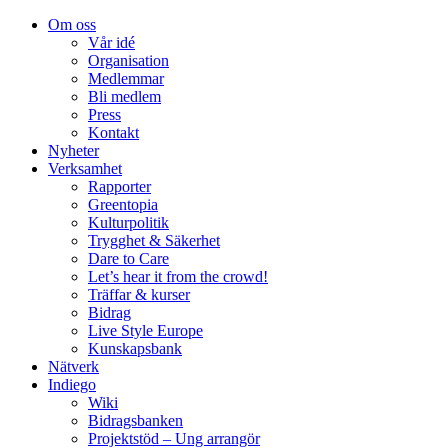
Om oss
Vår idé
Organisation
Medlemmar
Bli medlem
Press
Kontakt
Nyheter
Verksamhet
Rapporter
Greentopia
Kulturpolitik
Trygghet & Säkerhet
Dare to Care
Let’s hear it from the crowd!
Träffar & kurser
Bidrag
Live Style Europe
Kunskapsbank
Nätverk
Indiego
Wiki
Bidragsbanken
Projektstöd – Ung arrangör