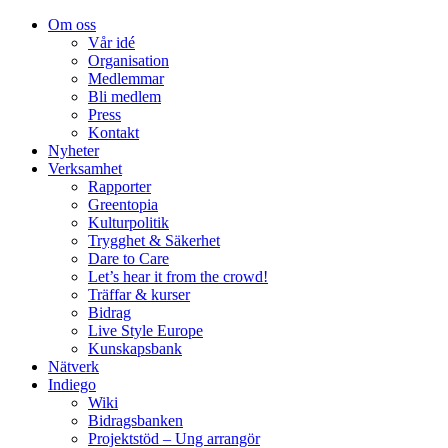
Om oss
Vår idé
Organisation
Medlemmar
Bli medlem
Press
Kontakt
Nyheter
Verksamhet
Rapporter
Greentopia
Kulturpolitik
Trygghet & Säkerhet
Dare to Care
Let’s hear it from the crowd!
Träffar & kurser
Bidrag
Live Style Europe
Kunskapsbank
Nätverk
Indiego
Wiki
Bidragsbanken
Projektstöd – Ung arrangör