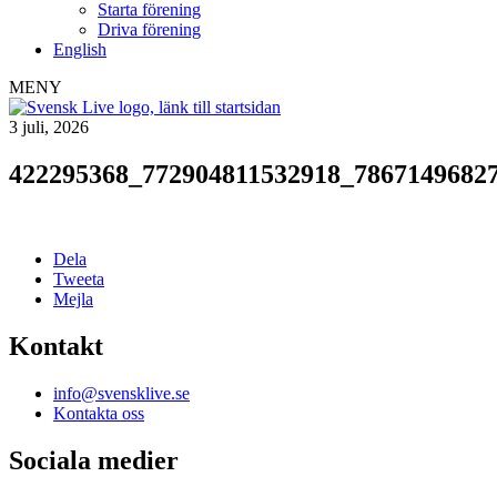
Starta förening
Driva förening
English
MENY
3 juli, 2026
422295368_772904811532918_7867149682
Dela
Tweeta
Mejla
Kontakt
info@svensklive.se
Kontakta oss
Sociala medier