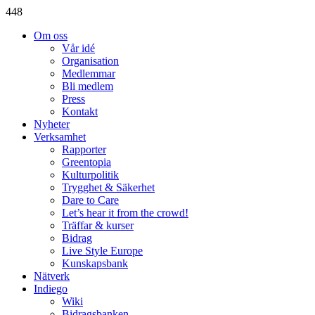
448
Om oss
Vår idé
Organisation
Medlemmar
Bli medlem
Press
Kontakt
Nyheter
Verksamhet
Rapporter
Greentopia
Kulturpolitik
Trygghet & Säkerhet
Dare to Care
Let’s hear it from the crowd!
Träffar & kurser
Bidrag
Live Style Europe
Kunskapsbank
Nätverk
Indiego
Wiki
Bidragsbanken