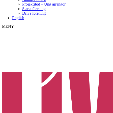
Projektstöd – Ung arrangör
Starta förening
Driva förening
English
MENY