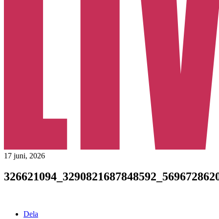
17 juni, 2026
326621094_3290821687848592_569672862
Dela