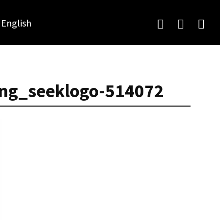
English
-png_seeklogo-514072