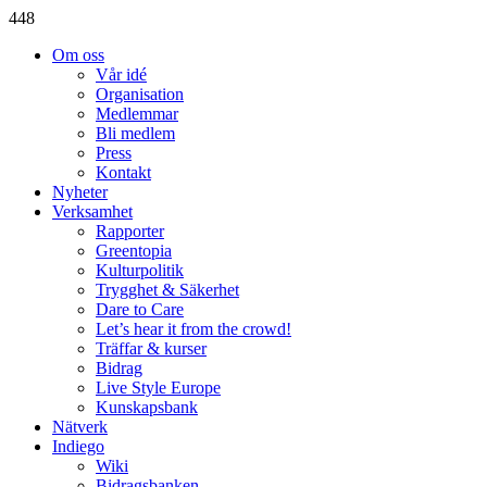
448
Om oss
Vår idé
Organisation
Medlemmar
Bli medlem
Press
Kontakt
Nyheter
Verksamhet
Rapporter
Greentopia
Kulturpolitik
Trygghet & Säkerhet
Dare to Care
Let’s hear it from the crowd!
Träffar & kurser
Bidrag
Live Style Europe
Kunskapsbank
Nätverk
Indiego
Wiki
Bidragsbanken