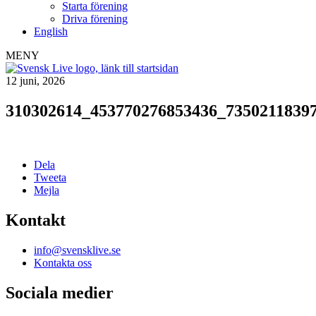
Starta förening
Driva förening
English
MENY
12 juni, 2026
310302614_453770276853436_7350211839
Dela
Tweeta
Mejla
Kontakt
info@svensklive.se
Kontakta oss
Sociala medier