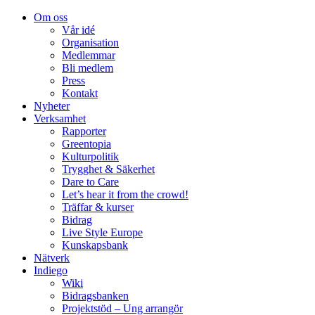
Om oss
Vår idé
Organisation
Medlemmar
Bli medlem
Press
Kontakt
Nyheter
Verksamhet
Rapporter
Greentopia
Kulturpolitik
Trygghet & Säkerhet
Dare to Care
Let’s hear it from the crowd!
Träffar & kurser
Bidrag
Live Style Europe
Kunskapsbank
Nätverk
Indiego
Wiki
Bidragsbanken
Projektstöd – Ung arrangör