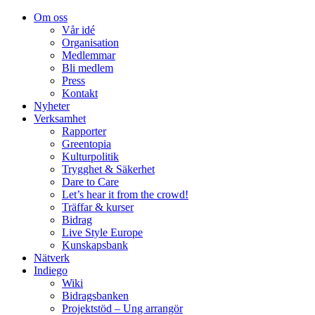
Om oss
Vår idé
Organisation
Medlemmar
Bli medlem
Press
Kontakt
Nyheter
Verksamhet
Rapporter
Greentopia
Kulturpolitik
Trygghet & Säkerhet
Dare to Care
Let’s hear it from the crowd!
Träffar & kurser
Bidrag
Live Style Europe
Kunskapsbank
Nätverk
Indiego
Wiki
Bidragsbanken
Projektstöd – Ung arrangör