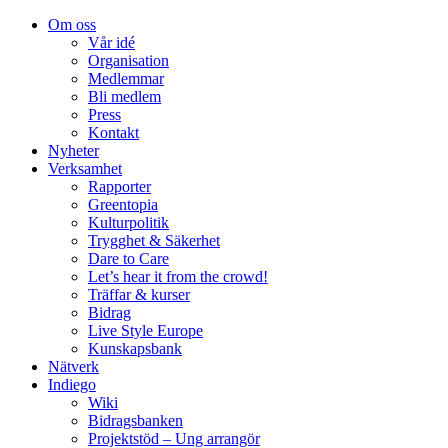
Om oss
Vår idé
Organisation
Medlemmar
Bli medlem
Press
Kontakt
Nyheter
Verksamhet
Rapporter
Greentopia
Kulturpolitik
Trygghet & Säkerhet
Dare to Care
Let’s hear it from the crowd!
Träffar & kurser
Bidrag
Live Style Europe
Kunskapsbank
Nätverk
Indiego
Wiki
Bidragsbanken
Projektstöd – Ung arrangör