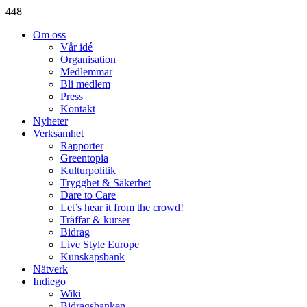
448
Om oss
Vår idé
Organisation
Medlemmar
Bli medlem
Press
Kontakt
Nyheter
Verksamhet
Rapporter
Greentopia
Kulturpolitik
Trygghet & Säkerhet
Dare to Care
Let’s hear it from the crowd!
Träffar & kurser
Bidrag
Live Style Europe
Kunskapsbank
Nätverk
Indiego
Wiki
Bidragsbanken