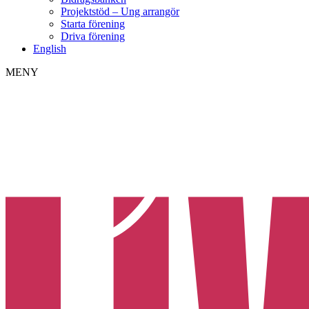
Projektstöd – Ung arrangör
Starta förening
Driva förening
English
MENY