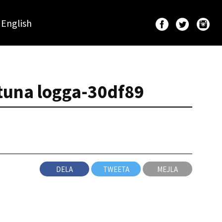
English
stuna logga-30df89
DELA
TWEETA
MEJLA