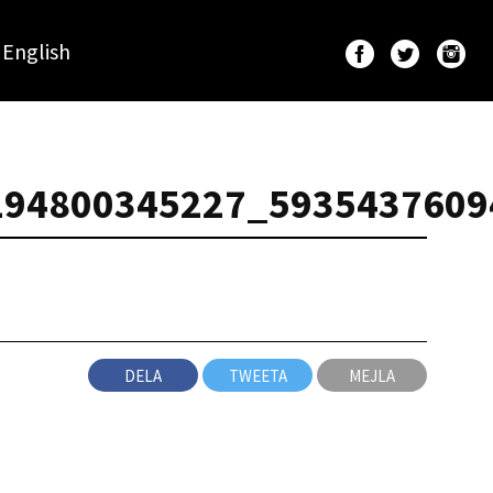
English
194800345227_5935437609
DELA
TWEETA
MEJLA