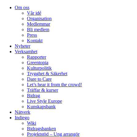
Om oss
Vår idé
Organisation
Medlemmar
Bli medlem
Press
Kontakt
Nyheter
Verksamhet
Rapporter
Greentopia
Kulturpolitik
Trygghet & Säkerhet
Dare to Care
Let’s hear it from the crowd!
Träffar & kurser
Bidrag
Live Style Europe
Kunskapsbank
Nätverk
Indiego
Wiki
Bidragsbanken
Projektstöd – Ung arrangör