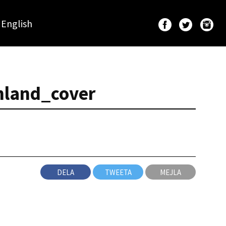
English
inland_cover
DELA
TWEETA
MEJLA