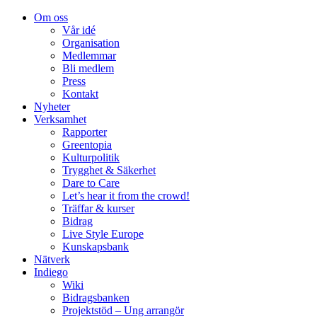
Om oss
Vår idé
Organisation
Medlemmar
Bli medlem
Press
Kontakt
Nyheter
Verksamhet
Rapporter
Greentopia
Kulturpolitik
Trygghet & Säkerhet
Dare to Care
Let’s hear it from the crowd!
Träffar & kurser
Bidrag
Live Style Europe
Kunskapsbank
Nätverk
Indiego
Wiki
Bidragsbanken
Projektstöd – Ung arrangör