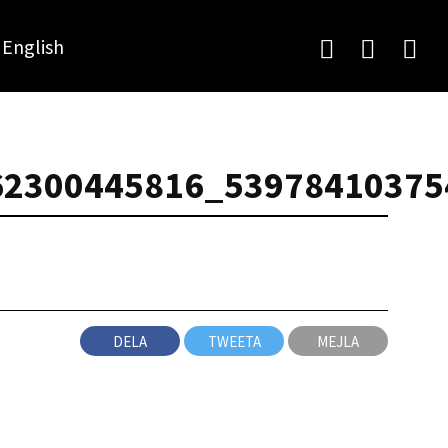
English
62300445816_53978410375
DELA
TWEETA
MEJLA