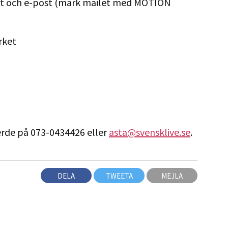
ost och e-post (märk mailet med MOTION
rket
erde på 073-0434426 eller
asta@svensklive.se
.
DELA
TWEETA
MEJLA