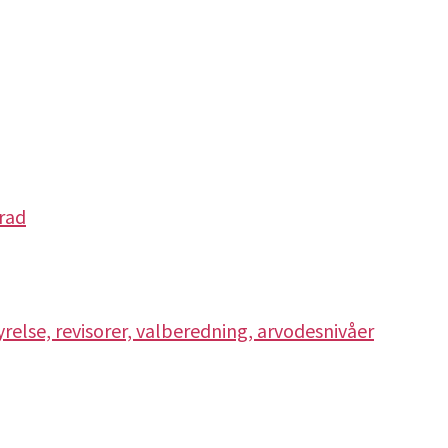
erad
relse, revisorer, valberedning, arvodesnivåer