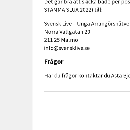
Det går bra att skicka både per p
STÄMMA SLUA 2022) till:
Svensk Live – Unga Arrangörsnätve
Norra Vallgatan 20
211 25 Malmö
info@svensklive.se
Frågor
Har du frågor kontaktar du Asta Bj