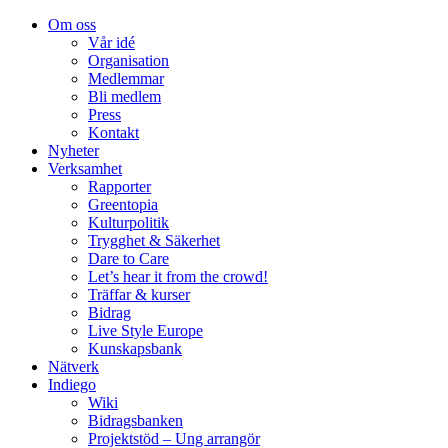
Om oss
Vår idé
Organisation
Medlemmar
Bli medlem
Press
Kontakt
Nyheter
Verksamhet
Rapporter
Greentopia
Kulturpolitik
Trygghet & Säkerhet
Dare to Care
Let’s hear it from the crowd!
Träffar & kurser
Bidrag
Live Style Europe
Kunskapsbank
Nätverk
Indiego
Wiki
Bidragsbanken
Projektstöd – Ung arrangör