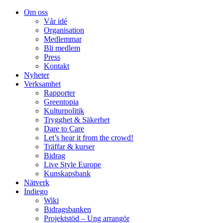
Om oss
Vår idé
Organisation
Medlemmar
Bli medlem
Press
Kontakt
Nyheter
Verksamhet
Rapporter
Greentopia
Kulturpolitik
Trygghet & Säkerhet
Dare to Care
Let’s hear it from the crowd!
Träffar & kurser
Bidrag
Live Style Europe
Kunskapsbank
Nätverk
Indiego
Wiki
Bidragsbanken
Projektstöd – Ung arrangör