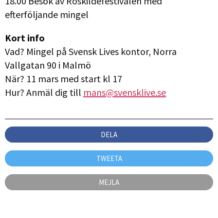
18.00 Besök av Roskildefestivalen med
efterföljande mingel
Kort info
Vad? Mingel på Svensk Lives kontor, Norra
Vallgatan 90 i Malmö
När? 11 mars med start kl 17
Hur? Anmäl dig till
mans@svensklive.se
DELA
TWEETA
MEJLA