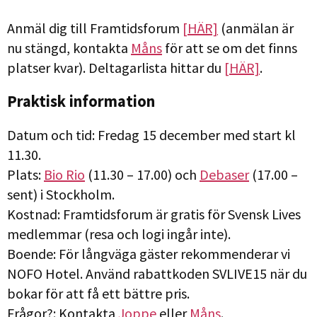
Anmäl dig till Framtidsforum
[HÄR]
(anmälan är
nu stängd, kontakta
Måns
för att se om det finns
platser kvar). Deltagarlista hittar du
[HÄR]
.
Praktisk information
Datum och tid: Fredag 15 december med start kl
11.30.
Plats:
Bio Rio
(11.30 – 17.00) och
Debaser
(17.00 –
sent) i Stockholm.
Kostnad: Framtidsforum är gratis för Svensk Lives
medlemmar (resa och logi ingår inte).
Boende: För långväga gäster rekommenderar vi
NOFO Hotel. Använd rabattkoden SVLIVE15 när du
bokar för att få ett bättre pris.
Frågor?: Kontakta
Joppe
eller
Måns
.