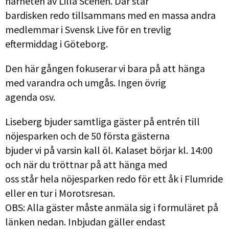
närheten av Lilla Scenen. Där står
bardisken redo tillsammans med en massa andra
medlemmar i Svensk Live för en trevlig
eftermiddag i Göteborg.
Den här gången fokuserar vi bara på att hänga
med varandra och umgås. Ingen övrig
agenda osv.
Liseberg bjuder samtliga gäster på entrén till
nöjesparken och de 50 första gästerna
bjuder vi på varsin kall öl. Kalaset börjar kl. 14:00
och när du tröttnar på att hänga med
oss står hela nöjesparken redo för ett åk i Flumride
eller en tur i Morotsresan.
OBS: Alla gäster måste anmäla sig i formuläret på
länken nedan. Inbjudan gäller endast