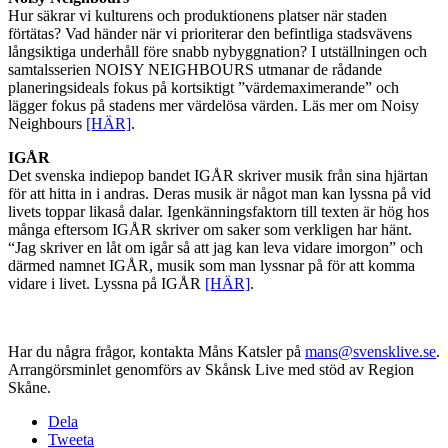
Hur säkrar vi kulturens och produktionens platser när staden
förtätas? Vad händer när vi prioriterar den befintliga stadsvävens
långsiktiga underhåll före snabb nybyggnation? I utställningen och
samtalsserien NOISY NEIGHBOURS utmanar de rådande
planeringsideals fokus på kortsiktigt ”värdemaximerande” och
lägger fokus på stadens mer värdelösa värden. Läs mer om Noisy
Neighbours
[HÄR]
.
IGÅR
Det svenska indiepop bandet IGÅR skriver musik från sina hjärtan
för att hitta in i andras. Deras musik är något man kan lyssna på vid
livets toppar likaså dalar. Igenkänningsfaktorn till texten är hög hos
många eftersom IGÅR skriver om saker som verkligen har hänt.
“Jag skriver en låt om igår så att jag kan leva vidare imorgon” och
därmed namnet IGÅR, musik som man lyssnar på för att komma
vidare i livet. Lyssna på IGÅR
[HÄR]
.
Har du några frågor, kontakta Måns Katsler på
mans@svensklive.se
.
Arrangörsminlet genomförs av Skånsk Live med stöd av Region
Skåne.
Dela
Tweeta