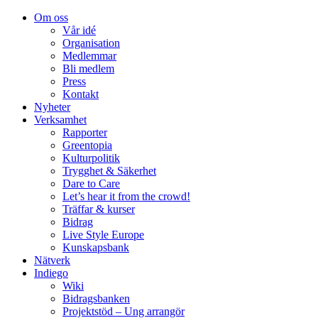
Om oss
Vår idé
Organisation
Medlemmar
Bli medlem
Press
Kontakt
Nyheter
Verksamhet
Rapporter
Greentopia
Kulturpolitik
Trygghet & Säkerhet
Dare to Care
Let’s hear it from the crowd!
Träffar & kurser
Bidrag
Live Style Europe
Kunskapsbank
Nätverk
Indiego
Wiki
Bidragsbanken
Projektstöd – Ung arrangör