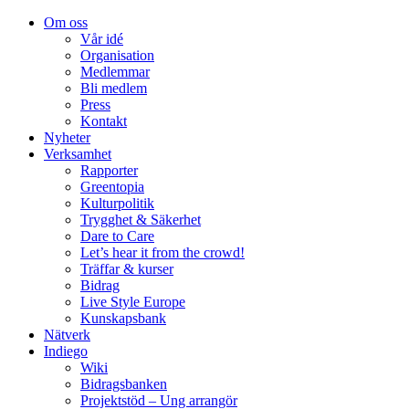
Om oss
Vår idé
Organisation
Medlemmar
Bli medlem
Press
Kontakt
Nyheter
Verksamhet
Rapporter
Greentopia
Kulturpolitik
Trygghet & Säkerhet
Dare to Care
Let’s hear it from the crowd!
Träffar & kurser
Bidrag
Live Style Europe
Kunskapsbank
Nätverk
Indiego
Wiki
Bidragsbanken
Projektstöd – Ung arrangör