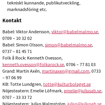
tekniskt kunnande, publikutveckling,
marknadsföring etc.
Kontakt
Babel: Viktor Andersson,
viktor@babelmalmo.se
,
0709 – 10 32 02
Babel: Simon Olsson,
simon@babelmalmo.se
,
0737 – 81 45 71
Folk å Rock: Kenneth Ovesson,
kenneth.ovesson@folkarock.se
, 0706 – 77 81 03
Grand: Martin Axén,
martinaxen@gmail.com
, 0733
– 97 06 99
KB: Totte Lundgren,
totte@kulturbolaget.se
Nöjesteatern: Emelie Löfmark,
emelie@juliusab.se
,
0707 – 33 33 72
Nöjesteatern: Julius Malmström,
julius@juliusab.se
,