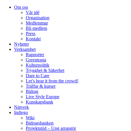
Om oss
Vår idé
Organisation
Medlemmar
Bli medlem
Press
Kontakt
Nyheter
Verksamhet
Rapporter
Greentopia
Kulturpolitik
Trygghet & Säkerhet
Dare to Care
Let’s hear it from the crowd!
Träffar & kurser
Bidrag
Live Style Europe
Kunskapsbank
Nätverk
Indiego
Wiki
Bidragsbanken
Projektstöd – Ung arrangör