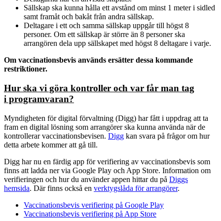
Sällskap ska kunna hålla ett avstånd om minst 1 meter i sidled
samt framåt och bakåt från andra sällskap.
Deltagare i ett och samma sällskap uppgår till högst 8
personer. Om ett sällskap är större än 8 personer ska
arrangören dela upp sällskapet med högst 8 deltagare i varje.
Om vaccinationsbevis används ersätter dessa kommande
restriktioner.
Hur ska vi göra kontroller och var får man tag
i programvaran?
Myndigheten för digital förvaltning (Digg) har fått i uppdrag att ta
fram en digital lösning som arrangörer ska kunna använda när de
kontrollerar vaccinationsbevisen.
Digg
kan svara på frågor om hur
detta arbete kommer att gå till.
Digg har nu en färdig app för verifiering av vaccinationsbevis som
finns att ladda ner via Google Play och App Store. Information om
verifieringen och hur du använder appen hittar du på
Diggs
hemsida
. Där finns också en
verktygslåda för arrangörer
.
Vaccinationsbevis verifiering på Google Play
Vaccinationsbevis verifiering på App Store