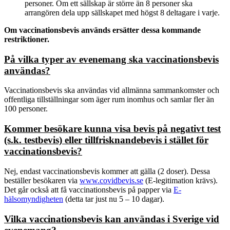
personer. Om ett sällskap är större än 8 personer ska
arrangören dela upp sällskapet med högst 8 deltagare i varje.
Om vaccinationsbevis används ersätter dessa kommande
restriktioner.
På vilka typer av evenemang ska vaccinationsbevis
användas?
Vaccinationsbevis ska användas vid allmänna sammankomster och
offentliga tillställningar som äger rum inomhus och samlar fler än
100 personer.
Kommer besökare kunna visa bevis på negativt test
(s.k. testbevis) eller tillfrisknandebevis i stället för
vaccinationsbevis?
Nej, endast vaccinationsbevis kommer att gälla (2 doser). Dessa
beställer besökaren via
www.covidbevis.se
(E-legitimation krävs).
Det går också att få vaccinationsbevis på papper via
E-
hälsomyndigheten
(detta tar just nu 5 – 10 dagar).
Vilka vaccinationsbevis kan användas i Sverige vid