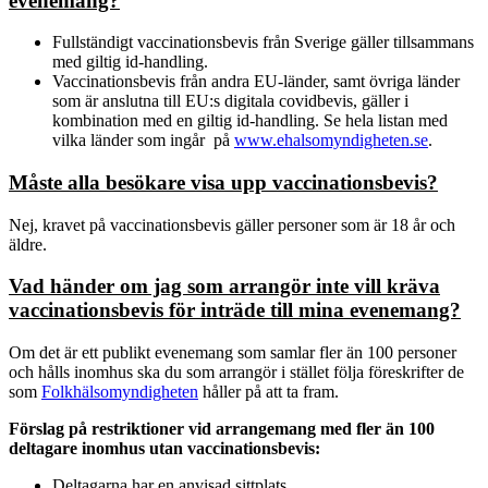
evenemang?
Fullständigt vaccinationsbevis från Sverige gäller tillsammans
med giltig id-handling.
Vaccinationsbevis från andra EU-länder, samt övriga länder
som är anslutna till EU:s digitala covidbevis, gäller i
kombination med en giltig id-handling. Se hela listan med
vilka länder som ingår på
www.ehalsomyndigheten.se
.
Måste alla besökare visa upp vaccinationsbevis?
Nej, kravet på vaccinationsbevis gäller personer som är 18 år och
äldre.
Vad händer om jag som arrangör inte vill kräva
vaccinationsbevis för inträde till mina evenemang?
Om det är ett publikt evenemang som samlar fler än 100 personer
och hålls inomhus ska du som arrangör i stället följa föreskrifter de
som
Folkhälsomyndigheten
håller på att ta fram.
Förslag på restriktioner vid arrangemang med fler än 100
deltagare inomhus utan vaccinationsbevis:
Deltagarna har en anvisad sittplats.