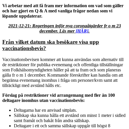
Vi arbetar med att få fram mer information om vad som gäller
och har gjort en Q & A med vanliga frågor nedan som vi
löpande uppdaterar.
2021-12-21: Regeringen inför nya coronaåtgärder fr o m 23
december. Läs mer
[HÄR]
.
Från vilket datum ska besökare visa upp
vaccinationsbevis?
Vaccinationsbevisen kommer att kunna användas som alternativ till
de restriktioner för publika evenemang och offentliga tillställningar
som Folkhälsomyndigheten håller på att ta fram och som planeras
gälla fr o m 1 december. Kommande föreskrifter kan handla om att
begränsa evenemang inomhus i fråga om personer/kvm samt att
tillräckligt med avstånd hålls etc.
Förslag på restriktioner vid arrangemang med fler än 100
deltagare inomhus utan vaccinationsbevis:
Deltagarna har en anvisad sittplats.
Sällskap ska kunna hålla ett avstånd om minst 1 meter i sidled
samt framåt och bakåt från andra sällskap.
Deltagare i ett och samma sällskap uppgår till högst 8