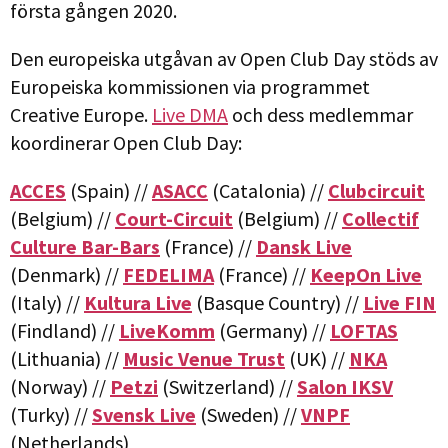
första gången 2020.
Den europeiska utgåvan av Open Club Day stöds av
Europeiska kommissionen via programmet
Creative Europe.
Live DMA
och dess medlemmar
koordinerar Open Club Day:
ACCES
(Spain) //
ASACC
(Catalonia) //
Clubcircuit
(Belgium) //
Court-Circuit
(Belgium) //
Collectif
Culture Bar-Bars
(France) //
Dansk Live
(Denmark) //
FEDELIMA
(France) //
KeepOn Live
(Italy) //
Kultura Live
(Basque Country) //
Live FIN
(Findland) //
LiveKomm
(Germany) //
LOFTAS
(Lithuania) //
Music Venue Trust
(UK) //
NKA
(Norway) //
Petzi
(Switzerland) //
Salon IKSV
(Turky) //
Svensk Live
(Sweden) //
VNPF
(Netherlands)