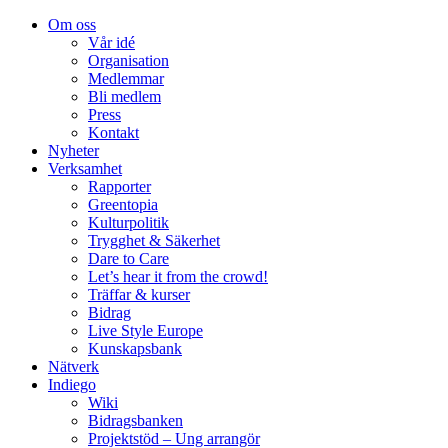
Om oss
Vår idé
Organisation
Medlemmar
Bli medlem
Press
Kontakt
Nyheter
Verksamhet
Rapporter
Greentopia
Kulturpolitik
Trygghet & Säkerhet
Dare to Care
Let’s hear it from the crowd!
Träffar & kurser
Bidrag
Live Style Europe
Kunskapsbank
Nätverk
Indiego
Wiki
Bidragsbanken
Projektstöd – Ung arrangör