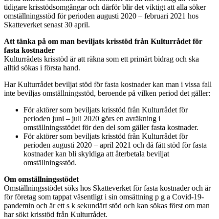
tidigare krisstödsomgångar och därför blir det viktigt att alla söker
omställningsstöd för perioden augusti 2020 – februari 2021 hos
Skatteverket senast 30 april.
Att tänka på om man beviljats krisstöd från Kulturrådet för
fasta kostnader
Kulturrådets krisstöd är att räkna som ett primärt bidrag och ska
alltid sökas i första hand.
Har Kulturrådet beviljat stöd för fasta kostnader kan man i vissa fall
inte beviljas omställningsstöd, beroende på vilken period det gäller:
För aktörer som beviljats krisstöd från Kulturrådet för
perioden juni – juli 2020 görs en avräkning i
omställningsstödet för den del som gäller fasta kostnader.
För aktörer som beviljats krisstöd från Kulturrådet för
perioden augusti 2020 – april 2021 och då fått stöd för fasta
kostnader kan bli skyldiga att återbetala beviljat
omställningsstöd.
Om omställningsstödet
Omställningsstödet söks hos Skatteverket för fasta kostnader och är
för företag som tappat väsentligt i sin omsättning p g a Covid-19-
pandemin och är ett s k sekundärt stöd och kan sökas först om man
har sökt krisstöd från Kulturrådet.