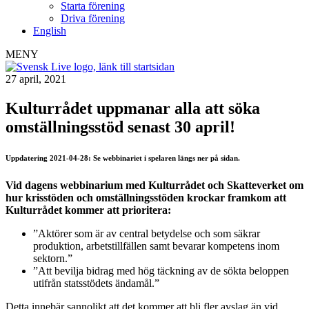
Starta förening
Driva förening
English
MENY
27 april, 2021
Kulturrådet uppmanar alla att söka
omställningsstöd senast 30 april!
Uppdatering 2021-04-28: Se webbinariet i spelaren längs ner på sidan.
Vid dagens webbinarium med Kulturrådet och Skatteverket om
hur krisstöden och omställningsstöden krockar framkom att
Kulturrådet kommer att prioritera:
”Aktörer som är av central betydelse och som säkrar
produktion, arbetstillfällen samt bevarar kompetens inom
sektorn.”
”Att bevilja bidrag med hög täckning av de sökta beloppen
utifrån statsstödets ändamål.”
Detta innebär sannolikt att det kommer att bli fler avslag än vid