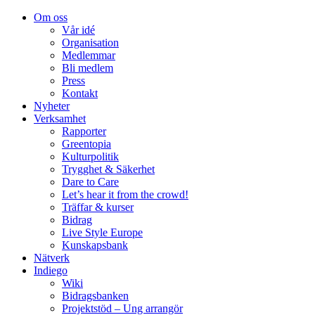
Om oss
Vår idé
Organisation
Medlemmar
Bli medlem
Press
Kontakt
Nyheter
Verksamhet
Rapporter
Greentopia
Kulturpolitik
Trygghet & Säkerhet
Dare to Care
Let’s hear it from the crowd!
Träffar & kurser
Bidrag
Live Style Europe
Kunskapsbank
Nätverk
Indiego
Wiki
Bidragsbanken
Projektstöd – Ung arrangör