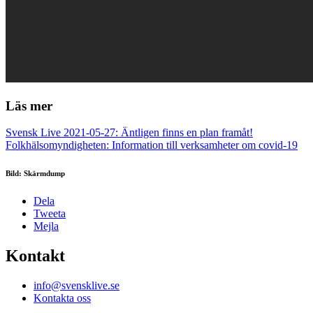
Läs mer
Svensk Live 2021-05-27: Äntligen finns en plan framåt!
Folkhälsomyndigheten: Information till verksamheter om covid-19
Bild: Skärmdump
Dela
Tweeta
Mejla
Kontakt
info@svensklive.se
Kontakta oss