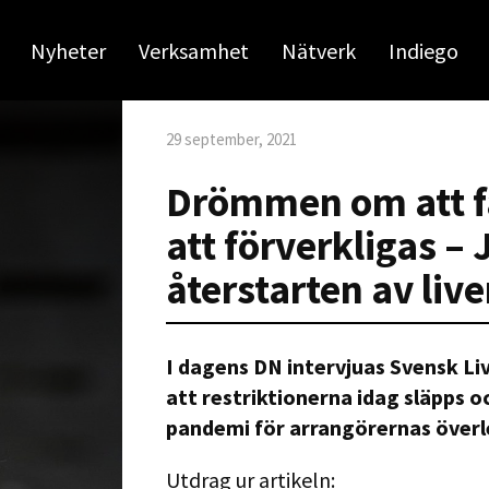
Nyheter
Verksamhet
Nätverk
Indiego
29 september, 2021
Drömmen om att få
att förverkligas –
återstarten av li
I dagens DN intervjuas Svensk L
att restriktionerna idag släpps 
pandemi för arrangörernas överl
Utdrag ur artikeln: