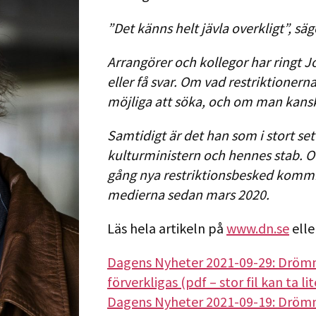
”Det känns helt jävla overkligt”, säg
Arrangörer och kollegor har ringt Jo
eller få svar. Om vad restriktionern
möjliga att söka, och om man kanske
Samtidigt är det han som i stort set
kulturministern och hennes stab. Oc
gång nya restriktionsbesked kommi
medierna sedan mars 2020.
Läs hela artikeln på
www.dn.se
elle
Dagens Nyheter 2021-09-29: Drömme
förverkligas (pdf – stor fil kan ta li
Dagens Nyheter 2021-09-19: Drömme