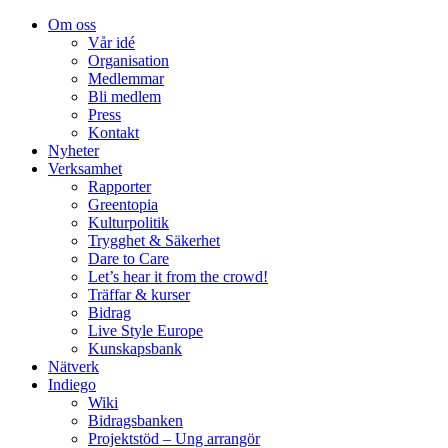
Om oss
Vår idé
Organisation
Medlemmar
Bli medlem
Press
Kontakt
Nyheter
Verksamhet
Rapporter
Greentopia
Kulturpolitik
Trygghet & Säkerhet
Dare to Care
Let’s hear it from the crowd!
Träffar & kurser
Bidrag
Live Style Europe
Kunskapsbank
Nätverk
Indiego
Wiki
Bidragsbanken
Projektstöd – Ung arrangör