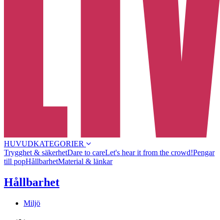
HUVUDKATEGORIER
Trygghet & säkerhet
Dare to care
Let's hear it from the crowd!
Pengar
till pop
Hållbarhet
Material & länkar
Hållbarhet
Miljö