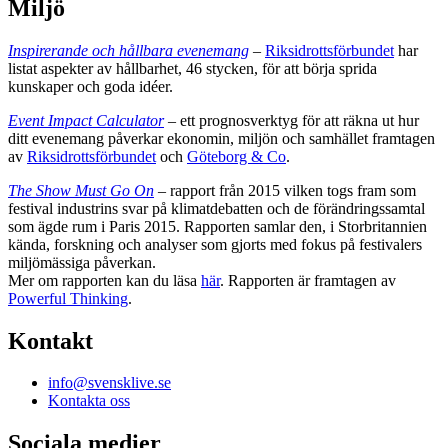
Miljö
Inspirerande och hållbara evenemang
–
Riksidrottsförbundet
har
listat aspekter av hållbarhet, 46 stycken, för att börja sprida
kunskaper och goda idéer.
Event Impact Calculator
– ett prognosverktyg för att räkna ut hur
ditt evenemang påverkar ekonomin, miljön och samhället framtagen
av
Riksidrottsförbundet
och
Göteborg & Co
.
The Show Must Go On
– rapport från 2015 vilken togs fram som
festival industrins svar på klimatdebatten och de förändringssamtal
som ägde rum i Paris 2015. Rapporten samlar den, i Storbritannien
kända, forskning och analyser som gjorts med fokus på festivalers
miljömässiga påverkan.
Mer om rapporten kan du läsa
här
. Rapporten är framtagen av
Powerful Thinking
.
Kontakt
info@svensklive.se
Kontakta oss
Sociala medier