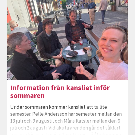
Information från kansliet inför
sommaren
Under sommaren kommer kansliet att ta lite
semester. Pelle Andersson har semester mellan den
13 juli och 9 augusti, och Måns Katsler mellan den 6
juli och 2 augusti. Vid akuta ärenden går det såklart
bra att skicka ett mejl eller ett sms, så återkommer