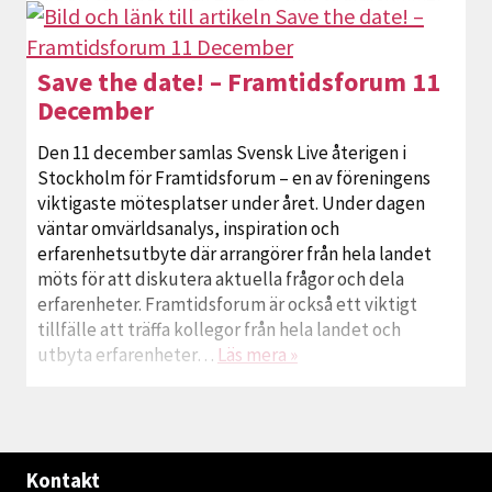
vi så snart vi har möjlighet. Den 30 juni gjorde…
Läs
mera »
Save the date! – Framtidsforum 11
December
Den 11 december samlas Svensk Live återigen i
Stockholm för Framtidsforum – en av föreningens
viktigaste mötesplatser under året. Under dagen
väntar omvärldsanalys, inspiration och
erfarenhetsutbyte där arrangörer från hela landet
möts för att diskutera aktuella frågor och dela
erfarenheter. Framtidsforum är också ett viktigt
tillfälle att träffa kollegor från hela landet och
utbyta erfarenheter…
Läs mera »
Kontakt