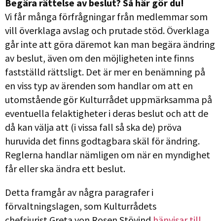
Begära rättelse av beslut? Så här gör du!
Vi får många förfrågningar från medlemmar som
vill överklaga avslag och prutade stöd. Överklaga
går inte att göra däremot kan man begära ändring
av beslut, även om den möjligheten inte finns
fastställd rättsligt. Det är mer en benämning på
en viss typ av ärenden som handlar om att en
utomstående gör Kulturrådet uppmärksamma på
eventuella felaktigheter i deras beslut och att de
då kan välja att (i vissa fall så ska de) pröva
huruvida det finns godtagbara skäl för ändring.
Reglerna handlar nämligen om när en myndighet
får eller ska ändra ett beslut.
Detta framgår av några paragrafer i
förvaltningslagen, som Kulturrådets
chefsjurist Greta von Rosen Stövind
hänvisar till
.