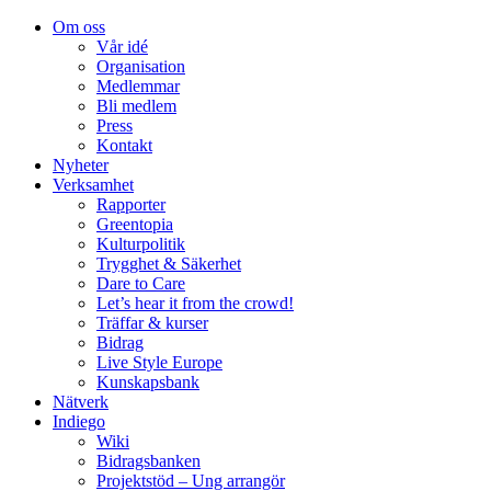
Om oss
Vår idé
Organisation
Medlemmar
Bli medlem
Press
Kontakt
Nyheter
Verksamhet
Rapporter
Greentopia
Kulturpolitik
Trygghet & Säkerhet
Dare to Care
Let’s hear it from the crowd!
Träffar & kurser
Bidrag
Live Style Europe
Kunskapsbank
Nätverk
Indiego
Wiki
Bidragsbanken
Projektstöd – Ung arrangör