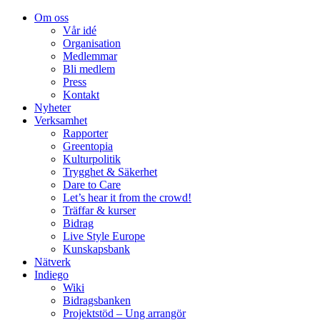
Om oss
Vår idé
Organisation
Medlemmar
Bli medlem
Press
Kontakt
Nyheter
Verksamhet
Rapporter
Greentopia
Kulturpolitik
Trygghet & Säkerhet
Dare to Care
Let’s hear it from the crowd!
Träffar & kurser
Bidrag
Live Style Europe
Kunskapsbank
Nätverk
Indiego
Wiki
Bidragsbanken
Projektstöd – Ung arrangör