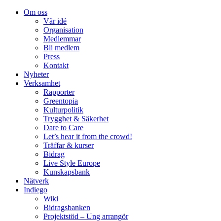
Om oss
Vår idé
Organisation
Medlemmar
Bli medlem
Press
Kontakt
Nyheter
Verksamhet
Rapporter
Greentopia
Kulturpolitik
Trygghet & Säkerhet
Dare to Care
Let’s hear it from the crowd!
Träffar & kurser
Bidrag
Live Style Europe
Kunskapsbank
Nätverk
Indiego
Wiki
Bidragsbanken
Projektstöd – Ung arrangör