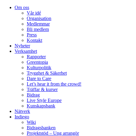
Om oss
Vår idé
Organisation
Medlemmar
Bli medlem
Press
Kontakt
Nyheter
Verksamhet
Rapporter
Greentopia
Kulturpolitik
Trygghet & Säkerhet
Dare to Care
Let’s hear it from the crowd!
Träffar & kurser
Bidrag
Live Style Europe
Kunskapsbank
Nätverk
Indiego
Wiki
Bidragsbanken
Projektstöd – Ung arrangör