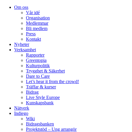
Om oss
Vår idé
Organisation
Medlemmar
Bli medlem
Press
Kontakt
Nyheter
Verksamhet
Rapporter
Greentopia
Kulturpolitik
Trygghet & Säkerhet
Dare to Care
Let’s hear it from the crowd!
Träffar & kurser
Bidrag
Live Style Europe
Kunskapsbank
Nätverk
Indiego
Wiki
Bidragsbanken
Projektstöd – Ung arrangör