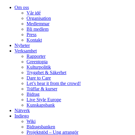
Om oss
Vår idé
Organisation
Medlemmar
Bli medlem
Press
Kontakt
Nyheter
Verksamhet
Rapporter
Greentopia
Kulturpolitik
Trygghet & Säkerhet
Dare to Care
Let’s hear it from the crowd!
Träffar & kurser
Bidrag
Live Style Europe
Kunskapsbank
Nätverk
Indiego
Wiki
Bidragsbanken
Projektstöd – Ung arrangör