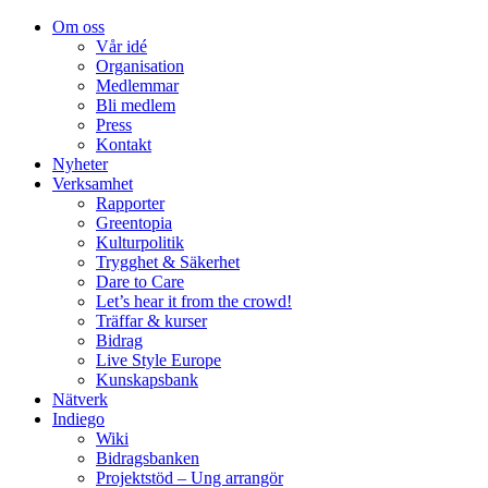
Om oss
Vår idé
Organisation
Medlemmar
Bli medlem
Press
Kontakt
Nyheter
Verksamhet
Rapporter
Greentopia
Kulturpolitik
Trygghet & Säkerhet
Dare to Care
Let’s hear it from the crowd!
Träffar & kurser
Bidrag
Live Style Europe
Kunskapsbank
Nätverk
Indiego
Wiki
Bidragsbanken
Projektstöd – Ung arrangör